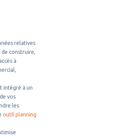
nnées relatives
 de construire,
’accès à
ercial,
t intégré à un
 de vos
endre les
re
outil planning
ptimise