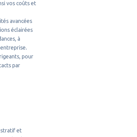
nsi vos coûts et
lités avancées
ions éclairées
dances, à
 entreprise.
rigeants, pour
tacts par
tratif et