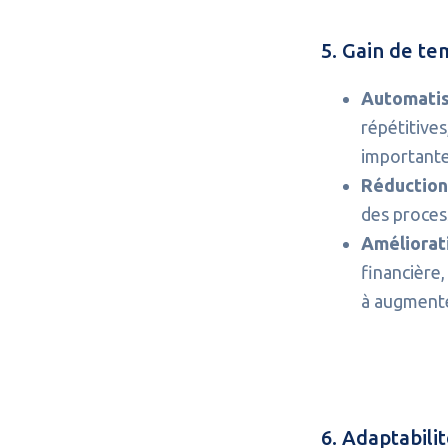
5. Gain de te
Automatis
répétitives
importante
Réduction 
des proces
Améliorati
financière,
à augmenter
6. Adaptabilit