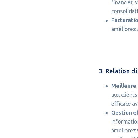
financier, 
consolidat
Facturatio
améliorez a
3. Relation c
Meilleure 
aux client
efficace av
Gestion ef
informatio
améliorez v