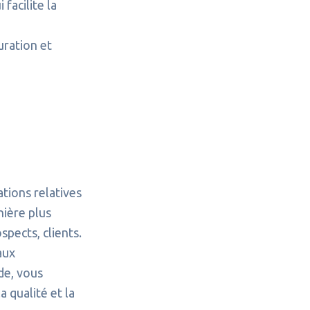
 facilite la
uration et
ations relatives
ière plus
spects, clients.
aux
de, vous
a qualité et la