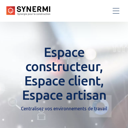
Espace
constructeur,
Espace client,
Espace artisan
Centralisez vos environnements de travail