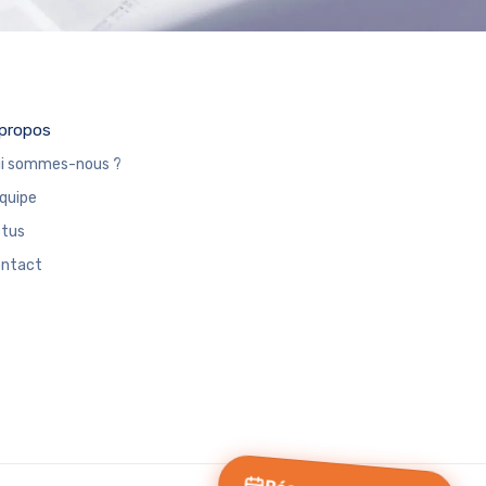
propos
i sommes-nous ?
équipe
tus
ntact